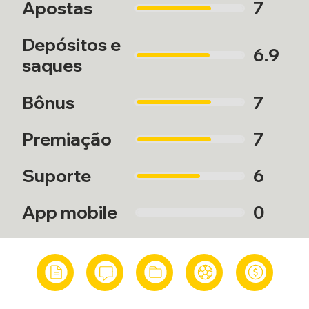
7
Apostas
Depósitos e
6.9
saques
7
Bônus
Premiação
7
Suporte
6
App mobile
0
IDIOMAS