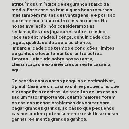
atribuímos um índice de segurança abaixo da
média. Este cassino tem alguns bons recursos,
mas também muitas desvantagens, e é por isso
que é melhor ir para outro cassino online. Na
nossa avaliação, nós consideramos as
reclamações dos jogadores sobre o casino,
receitas estimadas, licença, genuinidade dos
jogos, qualidade do apoio ao cliente,
imparcialidade dos termos e condições, limites
de ganhos e levantamentos, entre outros
fatores. Leia tudo sobre nosso teste,
classificação e experiência com este cassino
aqui.
De acordo com a nossa pesquisa e estimativas,
Spinoli Casino é um casino online pequeno no que
diz respeito a receitas. As receitas de um casino
são um fator importante, quanto maiores forem
os casinos menos problemas devem ter para
pagar grandes ganhos, ao passo que pequenos
casinos podem potencialmente resistir se quiser
ganhar realmente grandes ganhos.