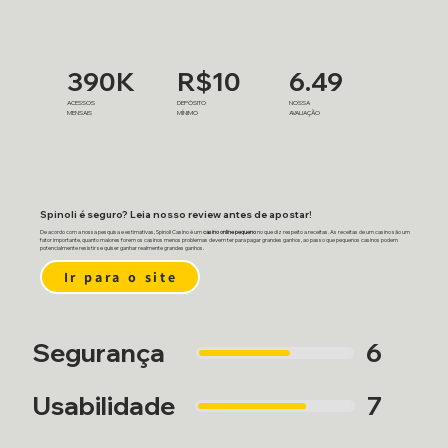
390K
R$10
6.49
ACESSOS
DEPÓSITO
NOSSA
MENSAIS
MÍNIMO
AVALIAÇÃO
Spinoli é seguro? Leia nosso review antes de apostar!
De acordo com a nossa pesquisa e estimativas, Spinoli Casino é um
casino online pequeno
no que diz respeito a receitas. As receitas de um casino são um
fator importante, quanto maiores forem os casinos menos problemas devem ter para pagar grandes ganhos, ao passo que pequenos casinos podem
potencialmente resistir se quiser ganhar realmente grandes ganhos.
Ir para o site
Segurança
6
Usabilidade
7