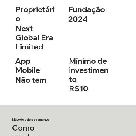
Proprietári
Fundação
o
2024
Next
Global Era
Limited
App
Mínimo de
Mobile
investimen
to
Não tem
R$10
Métodos de pagamento
Como