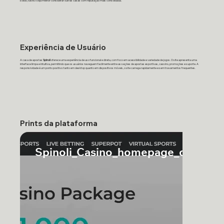
sólido, talvez seja melhor considerar outras casas com reputação mais consolidada.
Experiência de Usuário
A casa de apostas
Spinoli
oferece uma experiência de uso funcional e direta, com foco em acessibilidade e variedade de jogos. O site apresenta uma
interface limpa e intuitiva, permitindo que os usuários naveguem facilmente entre as seções de apostas esportivas, cassino, promoções e suporte. A
responsividade é um ponto positivo: tanto em desktop quanto em dispositivos móveis, o site carrega rapidamente e sem travamentos frequentes.
Prints da plataforma
Spinoli_Casino_homepage_deskto