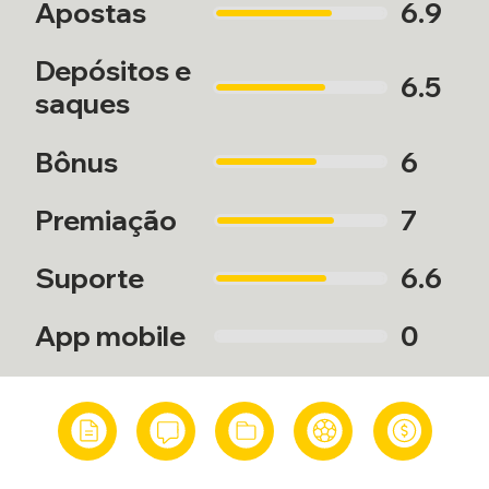
6.9
Apostas
Depósitos e
6.5
saques
6
Bônus
Premiação
7
Suporte
6.6
App mobile
0
IDIOMAS