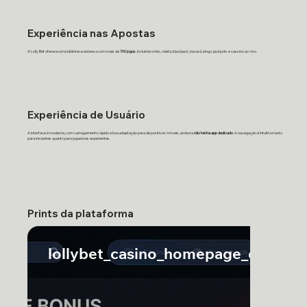
Experiência nas Apostas
A Lolly Bet oferece uma biblioteca extensa com mais de
700 jogos
, incluindo slots, roleta, blackjack, bacará, bingo, jackpots e cassino ao vivo.
Experiência de Usuário
A interface é moderna, com carregamento rápido e boa adaptação para dispositivos móveis, embora
não tenha app dedicado
. A navegação é intuitiva tanto
para iniciantes quanto para jogadores experientes.
Prints da plataforma
lollybet_casino_homepage_deskto