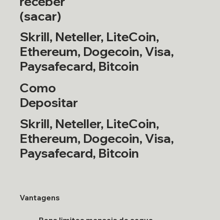
receber
(sacar)
Skrill, Neteller, LiteCoin,
Ethereum, Dogecoin, Visa,
Paysafecard, Bitcoin
Como
Depositar
Skrill, Neteller, LiteCoin,
Ethereum, Dogecoin, Visa,
Paysafecard, Bitcoin
Vantagens