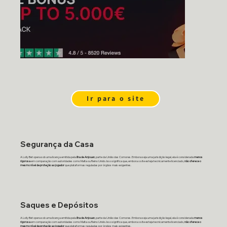
Ir para o site
Segurança da Casa
A Lolly Bet opera sob uma licença emitida pela
ilha de Anjouan
, parte da União das Comores. Embora seja uma jurisdição legal, ela é considerada
menos
rigorosa
em comparação com autoridades como Malta ou Reino Unido. Isso significa que, embora o site esteja tecnicamente licenciado,
não oferece o
mesmo nível de proteção ao jogador
que plataformas reguladas por órgãos mais exigentes.
Saques e Depósitos
A Lolly Bet opera sob uma licença emitida pela
ilha de Anjouan
, parte da União das Comores. Embora seja uma jurisdição legal, ela é considerada
menos
rigorosa
em comparação com autoridades como Malta ou Reino Unido. Isso significa que, embora o site esteja tecnicamente licenciado,
não oferece o
mesmo nível de proteção ao jogador
que plataformas reguladas por órgãos mais exigentes.