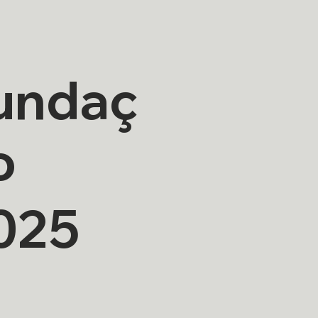
undaç
o
025