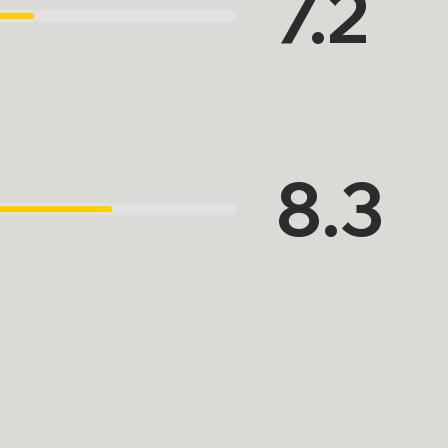
7.2
8.3