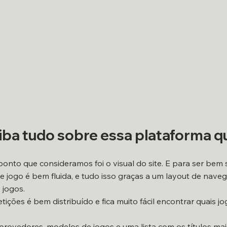
aiba tudo sobre essa plataforma 
onto que consideramos foi o visual do site. E para ser bem 
 de jogo é bem fluida, e tudo isso graças a um layout de nav
 jogos.
ições é bem distribuído e fica muito fácil encontrar quais
provedores, modelos de jogos e uma lista com os títulos mais