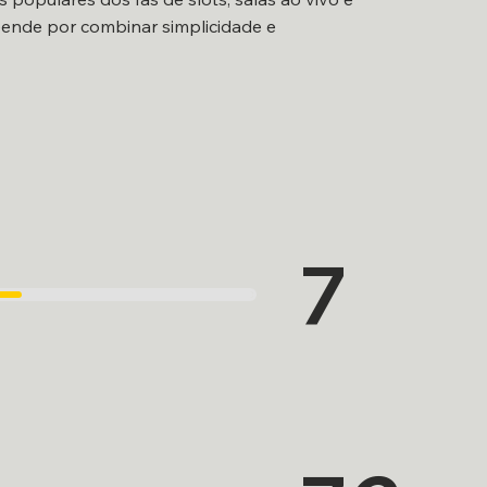
reende por combinar simplicidade e
7