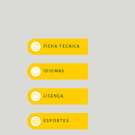
FICHA TÉCNICA
IDIOMAS
LICENÇA
ESPORTES