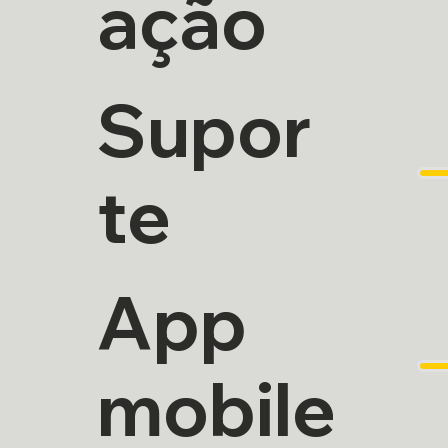
ação
Supor
te
App
mobile