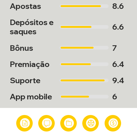
8.6
Apostas
Depósitos e
6.6
saques
7
Bônus
Premiação
6.4
Suporte
9.4
App mobile
6
IDIOMAS