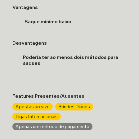
Vantagens
Saque mínimo baixo
Desvantagens
Poderia ter ao menos dois métodos para
saques
Features Presentes/Ausentes
Apostas ao vivo
Brindes Diários
Ligas Internacionais
Apenas um método de pagamento