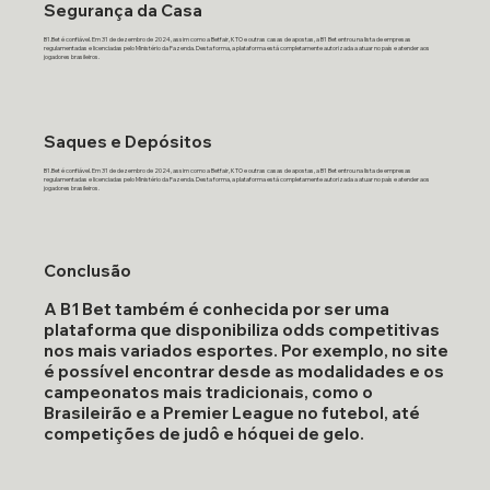
Segurança da Casa
B1.Bet é confiável. Em 31 de dezembro de 2024, assim como a Betfair, KTO e outras casas de apostas, a B1 Bet entrou na lista de empresas
regulamentadas e licenciadas pelo Ministério da Fazenda. Desta forma, a plataforma está completamente autorizada a atuar no país e atender aos
jogadores brasileiros.
Saques e Depósitos
B1.Bet é confiável. Em 31 de dezembro de 2024, assim como a Betfair, KTO e outras casas de apostas, a B1 Bet entrou na lista de empresas
regulamentadas e licenciadas pelo Ministério da Fazenda. Desta forma, a plataforma está completamente autorizada a atuar no país e atender aos
jogadores brasileiros.
Conclusão
A B1 Bet também é conhecida por ser uma
plataforma que disponibiliza odds competitivas
nos mais variados esportes. Por exemplo, no site
é possível encontrar desde as modalidades e os
campeonatos mais tradicionais, como o
Brasileirão e a Premier League no futebol, até
competições de judô e hóquei de gelo.