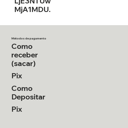
LjE3NTUw
MjA1MDU.
Métodos de pagamento
Como
receber
(sacar)
Pix
Como
Depositar
Pix