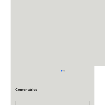
Comentários