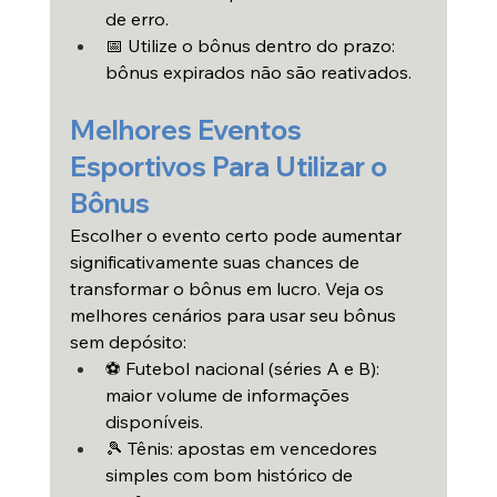
de erro.
📅 Utilize o bônus dentro do prazo: 
bônus expirados não são reativados.
Melhores Eventos 
Esportivos Para Utilizar o 
Bônus
Escolher o evento certo pode aumentar 
significativamente suas chances de 
transformar o bônus em lucro. Veja os 
melhores cenários para usar seu bônus 
sem depósito:
⚽ Futebol nacional (séries A e B): 
maior volume de informações 
disponíveis.
🎾 Tênis: apostas em vencedores 
simples com bom histórico de 