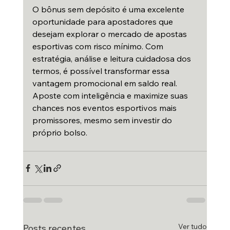
O bônus sem depósito é uma excelente 
oportunidade para apostadores que 
desejam explorar o mercado de apostas 
esportivas com risco mínimo. Com 
estratégia, análise e leitura cuidadosa dos 
termos, é possível transformar essa 
vantagem promocional em saldo real. 
Aposte com inteligência e maximize suas 
chances nos eventos esportivos mais 
promissores, mesmo sem investir do 
próprio bolso.
Ver tudo
Posts recentes